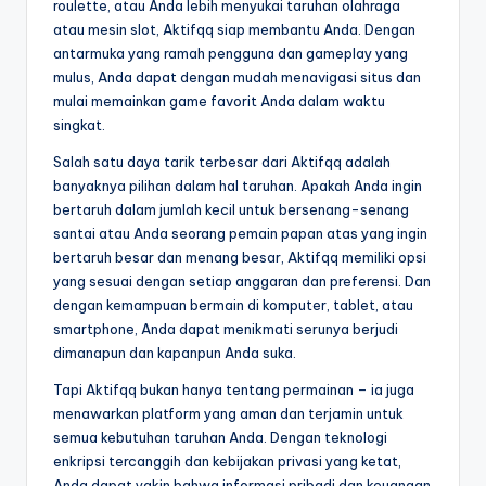
roulette, atau Anda lebih menyukai taruhan olahraga
atau mesin slot, Aktifqq siap membantu Anda. Dengan
antarmuka yang ramah pengguna dan gameplay yang
mulus, Anda dapat dengan mudah menavigasi situs dan
mulai memainkan game favorit Anda dalam waktu
singkat.
Salah satu daya tarik terbesar dari Aktifqq adalah
banyaknya pilihan dalam hal taruhan. Apakah Anda ingin
bertaruh dalam jumlah kecil untuk bersenang-senang
santai atau Anda seorang pemain papan atas yang ingin
bertaruh besar dan menang besar, Aktifqq memiliki opsi
yang sesuai dengan setiap anggaran dan preferensi. Dan
dengan kemampuan bermain di komputer, tablet, atau
smartphone, Anda dapat menikmati serunya berjudi
dimanapun dan kapanpun Anda suka.
Tapi Aktifqq bukan hanya tentang permainan – ia juga
menawarkan platform yang aman dan terjamin untuk
semua kebutuhan taruhan Anda. Dengan teknologi
enkripsi tercanggih dan kebijakan privasi yang ketat,
Anda dapat yakin bahwa informasi pribadi dan keuangan