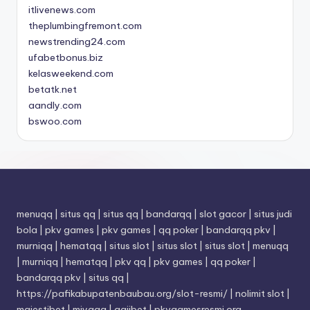
itlivenews.com
theplumbingfremont.com
newstrending24.com
ufabetbonus.biz
kelasweekend.com
betatk.net
aandly.com
bswoo.com
menuqq
|
situs qq
|
situs qq
|
bandarqq
|
slot gacor
|
situs judi
bola
|
pkv games
|
pkv games
|
qq poker
|
bandarqq pkv
|
murniqq
|
hematqq
|
situs slot
|
situs slot
|
situs slot
|
menuqq
|
murniqq
|
hematqq
|
pkv qq
|
pkv games
|
qq poker
|
bandarqq pkv
|
situs qq
|
https://pafikabupatenbaubau.org/slot-resmi/
|
nolimit slot
|
majestibet
|
miyaqq
|
gajibet
|
pkvgamesresmi.org