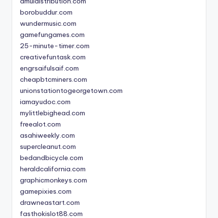
amuldistribution.com
borobuddur.com
wundermusic.com
gamefungames.com
25-minute-timer.com
creativefuntask.com
engrsaifulsaif.com
cheapbtcminers.com
unionstationtogeorgetown.com
iamayudoc.com
mylittlebighead.com
freealot.com
asahiweekly.com
supercleanut.com
bedandbicycle.com
heraldcalifornia.com
graphicmonkeys.com
gamepixies.com
drawneastart.com
fasthokislot88.com