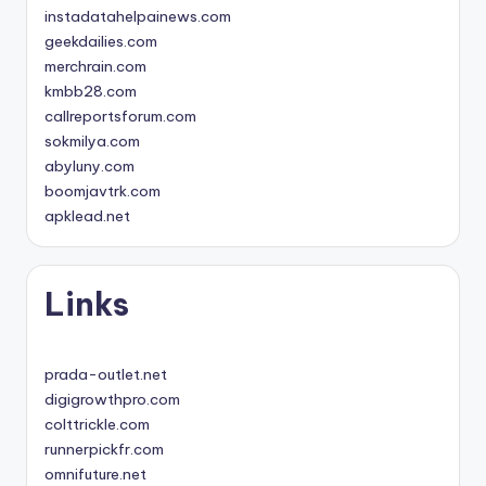
instadatahelpainews.com
geekdailies.com
merchrain.com
kmbb28.com
callreportsforum.com
sokmilya.com
abyluny.com
boomjavtrk.com
apklead.net
Links
prada-outlet.net
digigrowthpro.com
colttrickle.com
runnerpickfr.com
omnifuture.net