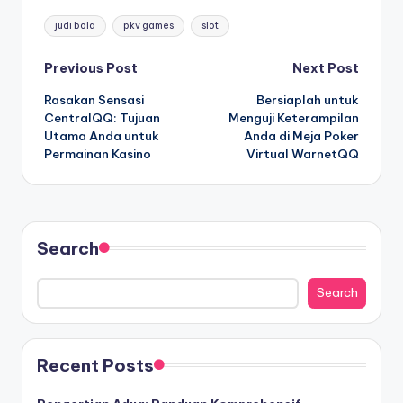
Tags:
judi bola
pkv games
slot
Post
Previous Post
Next Post
Rasakan Sensasi
Bersiaplah untuk
navigation
CentralQQ: Tujuan
Menguji Keterampilan
Utama Anda untuk
Anda di Meja Poker
Permainan Kasino
Virtual WarnetQQ
Search
Search
Recent Posts