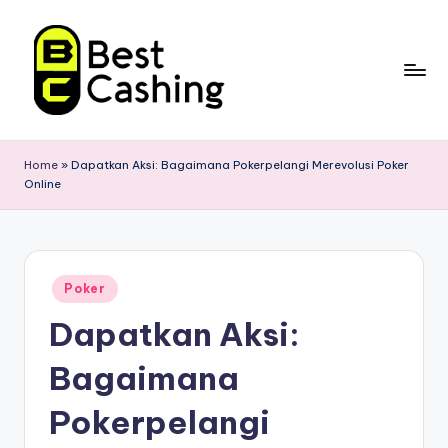
Skip
to
content
Home
»
Dapatkan Aksi: Bagaimana Pokerpelangi Merevolusi Poker
Online
Posted
Poker
in
Dapatkan Aksi:
Bagaimana
Pokerpelangi