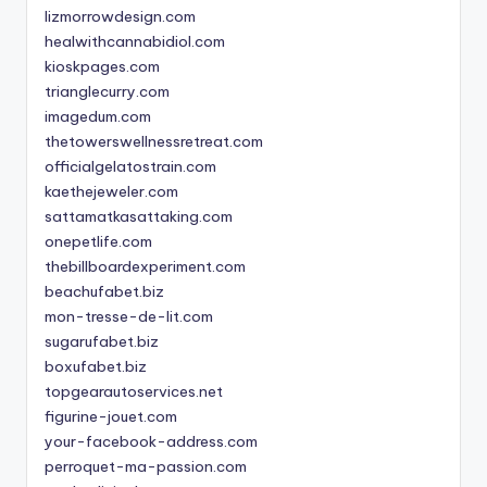
lizmorrowdesign.com
healwithcannabidiol.com
kioskpages.com
trianglecurry.com
imagedum.com
thetowerswellnessretreat.com
officialgelatostrain.com
kaethejeweler.com
sattamatkasattaking.com
onepetlife.com
thebillboardexperiment.com
beachufabet.biz
mon-tresse-de-lit.com
sugarufabet.biz
boxufabet.biz
topgearautoservices.net
figurine-jouet.com
your-facebook-address.com
perroquet-ma-passion.com