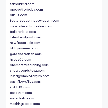
teknolama.com
productforbaby.com
orb-z.com
fosterscoachhousetavern.com
mesasdecultivoonline.com
boilersnbits.com
latestviralpost.com
newfreearticle.com
blitzpowerusa.com
gardenofeaten.com
hycys05.com
onemoremilerunning.com
snowboardsteez.com
instagrambioforgirls.com
cashflowxfiles.com
kmbb10.com
getxtrem.com
weactinfo.com
meshingsocial.com