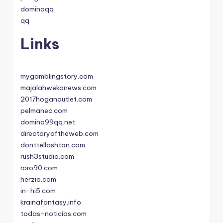
dominoqq
qq
Links
mygamblingstory.com
majalahwekonews.com
2017hoganoutlet.com
pelmanec.com
domino99qq.net
directoryoftheweb.com
donttellashton.com
rush3studio.com
roro90.com
herzio.com
in-hi5.com
krainafantasy.info
todas-noticias.com