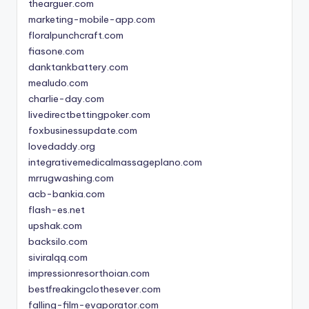
thearguer.com
marketing-mobile-app.com
floralpunchcraft.com
fiasone.com
danktankbattery.com
mealudo.com
charlie-day.com
livedirectbettingpoker.com
foxbusinessupdate.com
lovedaddy.org
integrativemedicalmassageplano.com
mrrugwashing.com
acb-bankia.com
flash-es.net
upshak.com
backsilo.com
siviralqq.com
impressionresorthoian.com
bestfreakingclothesever.com
falling-film-evaporator.com