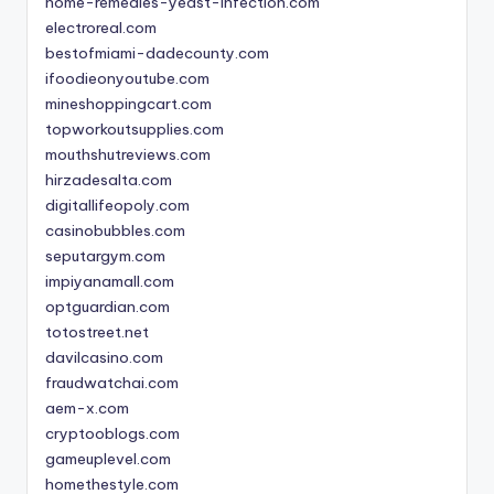
home-remedies-yeast-infection.com
electroreal.com
bestofmiami-dadecounty.com
ifoodieonyoutube.com
mineshoppingcart.com
topworkoutsupplies.com
mouthshutreviews.com
hirzadesalta.com
digitallifeopoly.com
casinobubbles.com
seputargym.com
impiyanamall.com
optguardian.com
totostreet.net
davilcasino.com
fraudwatchai.com
aem-x.com
cryptooblogs.com
gameuplevel.com
homethestyle.com