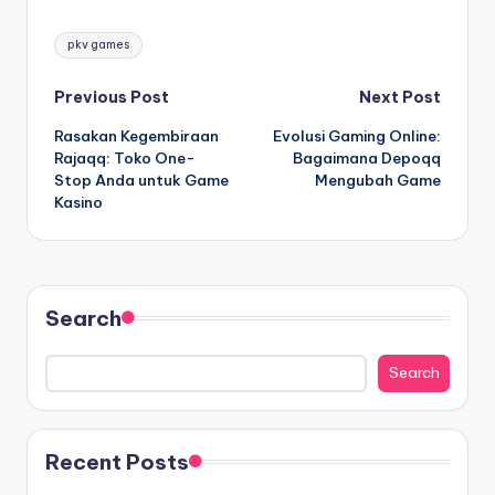
Tags:
pkv games
Post
Previous Post
Next Post
Rasakan Kegembiraan
Evolusi Gaming Online:
navigation
Rajaqq: Toko One-
Bagaimana Depoqq
Stop Anda untuk Game
Mengubah Game
Kasino
Search
Search
Recent Posts