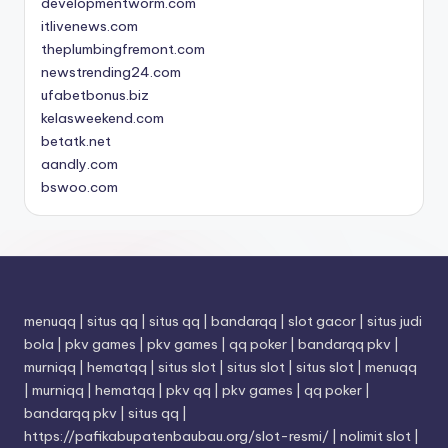
developmentworm.com
itlivenews.com
theplumbingfremont.com
newstrending24.com
ufabetbonus.biz
kelasweekend.com
betatk.net
aandly.com
bswoo.com
menuqq
|
situs qq
|
situs qq
|
bandarqq
|
slot gacor
|
situs judi
bola
|
pkv games
|
pkv games
|
qq poker
|
bandarqq pkv
|
murniqq
|
hematqq
|
situs slot
|
situs slot
|
situs slot
|
menuqq
|
murniqq
|
hematqq
|
pkv qq
|
pkv games
|
qq poker
|
bandarqq pkv
|
situs qq
|
https://pafikabupatenbaubau.org/slot-resmi/
|
nolimit slot
|