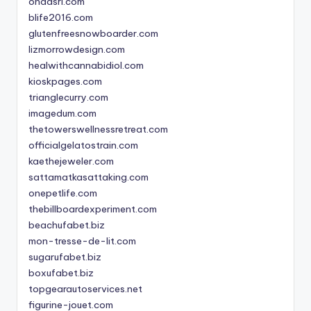
ondasrl.com
blife2016.com
glutenfreesnowboarder.com
lizmorrowdesign.com
healwithcannabidiol.com
kioskpages.com
trianglecurry.com
imagedum.com
thetowerswellnessretreat.com
officialgelatostrain.com
kaethejeweler.com
sattamatkasattaking.com
onepetlife.com
thebillboardexperiment.com
beachufabet.biz
mon-tresse-de-lit.com
sugarufabet.biz
boxufabet.biz
topgearautoservices.net
figurine-jouet.com