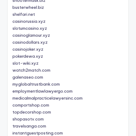
shootermask.biz
busterwheel.biz
shelfari.net
casinorussia.xyz
slotumcasino.xyz
casinoglamour.xyz
casinodollars.xyz
casinojoker.xyz
pokerdewa.xyz
slot-wiki.xyz
watch2match.com
galenaseo.com
myglobaltrustbank.com
employmentlawlawyergo.com
medicalmalpracticelawyersinc.com
comportshop.com
topdecorshop.com
shopasotv.com
travelsanga.com
instantguestposting.com