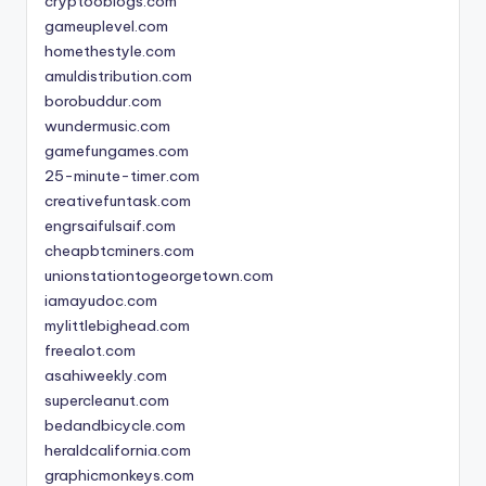
cryptooblogs.com
gameuplevel.com
homethestyle.com
amuldistribution.com
borobuddur.com
wundermusic.com
gamefungames.com
25-minute-timer.com
creativefuntask.com
engrsaifulsaif.com
cheapbtcminers.com
unionstationtogeorgetown.com
iamayudoc.com
mylittlebighead.com
freealot.com
asahiweekly.com
supercleanut.com
bedandbicycle.com
heraldcalifornia.com
graphicmonkeys.com