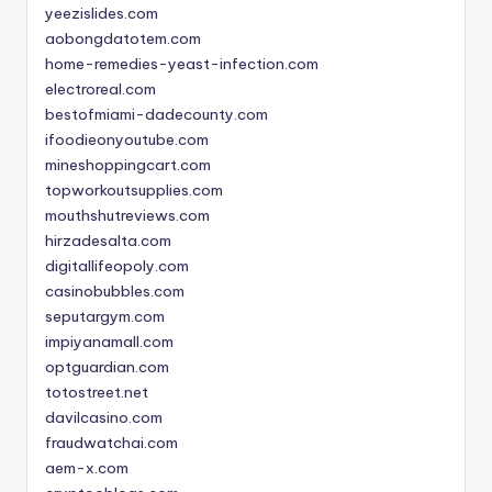
yeezislides.com
aobongdatotem.com
home-remedies-yeast-infection.com
electroreal.com
bestofmiami-dadecounty.com
ifoodieonyoutube.com
mineshoppingcart.com
topworkoutsupplies.com
mouthshutreviews.com
hirzadesalta.com
digitallifeopoly.com
casinobubbles.com
seputargym.com
impiyanamall.com
optguardian.com
totostreet.net
davilcasino.com
fraudwatchai.com
aem-x.com