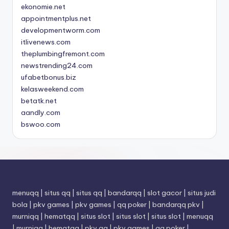
ekonomie.net
appointmentplus.net
developmentworm.com
itlivenews.com
theplumbingfremont.com
newstrending24.com
ufabetbonus.biz
kelasweekend.com
betatk.net
aandly.com
bswoo.com
menuqq
|
situs qq
|
situs qq
|
bandarqq
|
slot gacor
|
situs judi
bola
|
pkv games
|
pkv games
|
qq poker
|
bandarqq pkv
|
murniqq
|
hematqq
|
situs slot
|
situs slot
|
situs slot
|
menuqq
|
murniqq
|
hematqq
|
pkv qq
|
pkv games
|
qq poker
|