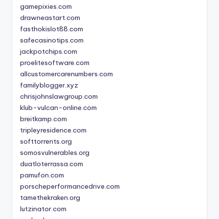
gamepixies.com
drawneastart.com
fasthokislot88.com
safecasinotips.com
jackpotchips.com
proelitesoftware.com
allcustomercarenumbers.com
familyblogger.xyz
chrisjohnslawgroup.com
klub-vulcan-online.com
breitkamp.com
tripleyresidence.com
softtorrents.org
somosvulnerables.org
duatloterrassa.com
pamufon.com
porscheperformancedrive.com
tamethekraken.org
lutzinator.com