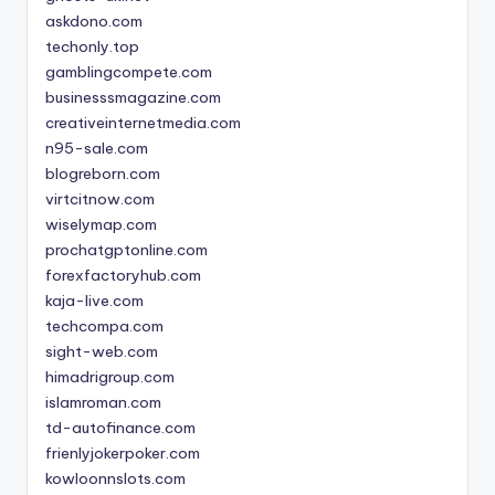
askdono.com
techonly.top
gamblingcompete.com
businesssmagazine.com
creativeinternetmedia.com
n95-sale.com
blogreborn.com
virtcitnow.com
wiselymap.com
prochatgptonline.com
forexfactoryhub.com
kaja-live.com
techcompa.com
sight-web.com
himadrigroup.com
islamroman.com
td-autofinance.com
frienlyjokerpoker.com
kowloonnslots.com