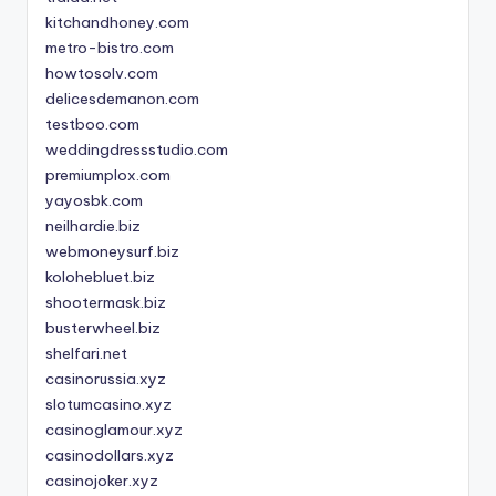
kitchandhoney.com
metro-bistro.com
howtosolv.com
delicesdemanon.com
testboo.com
weddingdressstudio.com
premiumplox.com
yayosbk.com
neilhardie.biz
webmoneysurf.biz
kolohebluet.biz
shootermask.biz
busterwheel.biz
shelfari.net
casinorussia.xyz
slotumcasino.xyz
casinoglamour.xyz
casinodollars.xyz
casinojoker.xyz