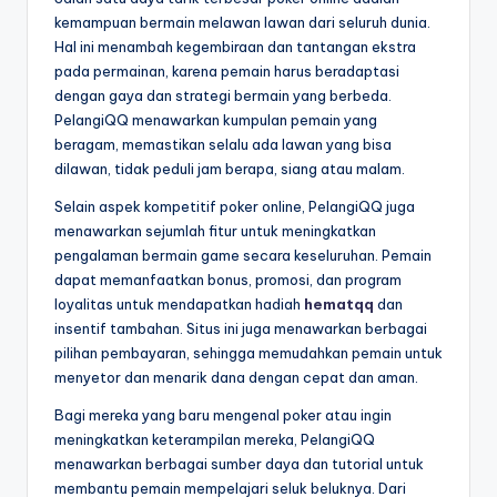
kemampuan bermain melawan lawan dari seluruh dunia.
Hal ini menambah kegembiraan dan tantangan ekstra
pada permainan, karena pemain harus beradaptasi
dengan gaya dan strategi bermain yang berbeda.
PelangiQQ menawarkan kumpulan pemain yang
beragam, memastikan selalu ada lawan yang bisa
dilawan, tidak peduli jam berapa, siang atau malam.
Selain aspek kompetitif poker online, PelangiQQ juga
menawarkan sejumlah fitur untuk meningkatkan
pengalaman bermain game secara keseluruhan. Pemain
dapat memanfaatkan bonus, promosi, dan program
loyalitas untuk mendapatkan hadiah
hematqq
dan
insentif tambahan. Situs ini juga menawarkan berbagai
pilihan pembayaran, sehingga memudahkan pemain untuk
menyetor dan menarik dana dengan cepat dan aman.
Bagi mereka yang baru mengenal poker atau ingin
meningkatkan keterampilan mereka, PelangiQQ
menawarkan berbagai sumber daya dan tutorial untuk
membantu pemain mempelajari seluk beluknya. Dari