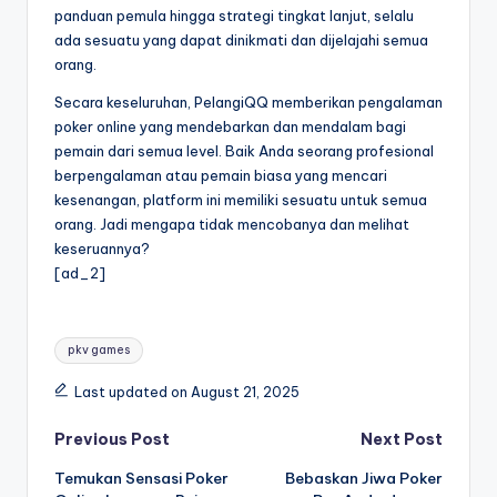
panduan pemula hingga strategi tingkat lanjut, selalu
ada sesuatu yang dapat dinikmati dan dijelajahi semua
orang.
Secara keseluruhan, PelangiQQ memberikan pengalaman
poker online yang mendebarkan dan mendalam bagi
pemain dari semua level. Baik Anda seorang profesional
berpengalaman atau pemain biasa yang mencari
kesenangan, platform ini memiliki sesuatu untuk semua
orang. Jadi mengapa tidak mencobanya dan melihat
keseruannya?
[ad_2]
Tags:
pkv games
Last updated on August 21, 2025
Post
Previous Post
Next Post
Temukan Sensasi Poker
Bebaskan Jiwa Poker
navigation