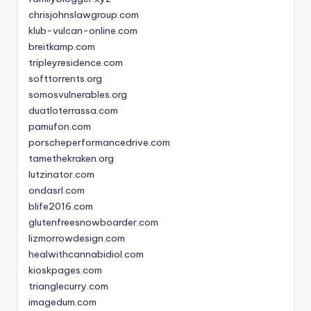
chrisjohnslawgroup.com
klub-vulcan-online.com
breitkamp.com
tripleyresidence.com
softtorrents.org
somosvulnerables.org
duatloterrassa.com
pamufon.com
porscheperformancedrive.com
tamethekraken.org
lutzinator.com
ondasrl.com
blife2016.com
glutenfreesnowboarder.com
lizmorrowdesign.com
healwithcannabidiol.com
kioskpages.com
trianglecurry.com
imagedum.com