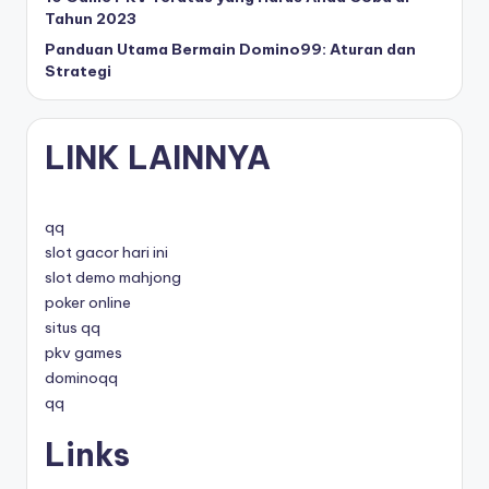
Tahun 2023
Panduan Utama Bermain Domino99: Aturan dan
Strategi
LINK LAINNYA
qq
slot gacor hari ini
slot demo mahjong
poker online
situs qq
pkv games
dominoqq
qq
Links