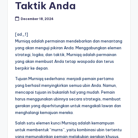
Taktik Anda
December 18, 2024
[ad_1]
Murniqq adalah permainan mendebarkan dan menantang
yang akan menguji pikiran Anda. Menggabungkan elemen
strategi, logika, dan taktik, Murniqq adalah permainan
yang akan membuat Anda tetap waspada dan terus
berpikir ke depan.
Tujuan Murniqq sederhana: menjadi pemain pertama
yang berhasil menyingkirkan semua ubin Anda. Namun,
mencapai tujuan ini bukanlah hal yang mudah. Pemain
harus menggunakan ubinnya secara strategis, membuat
gerakan yang diperhitungkan untuk mengakali lawan dan
menghalangi kemajuan mereka.
Salah satu elemen kunci Murniqq adalah kemampuan
untuk membentuk “murns”, yaitu kombinasi ubin tertentu
yang memungkinkan pemain melakukan gerakan khusus.