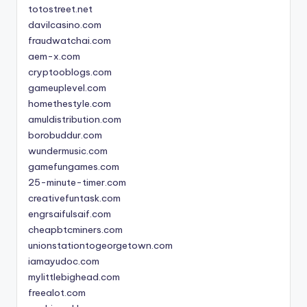
totostreet.net
davilcasino.com
fraudwatchai.com
aem-x.com
cryptooblogs.com
gameuplevel.com
homethestyle.com
amuldistribution.com
borobuddur.com
wundermusic.com
gamefungames.com
25-minute-timer.com
creativefuntask.com
engrsaifulsaif.com
cheapbtcminers.com
unionstationtogeorgetown.com
iamayudoc.com
mylittlebighead.com
freealot.com