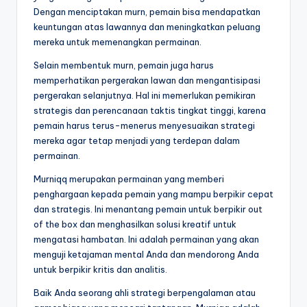
Dengan menciptakan murn, pemain bisa mendapatkan
keuntungan atas lawannya dan meningkatkan peluang
mereka untuk memenangkan permainan.
Selain membentuk murn, pemain juga harus
memperhatikan pergerakan lawan dan mengantisipasi
pergerakan selanjutnya. Hal ini memerlukan pemikiran
strategis dan perencanaan taktis tingkat tinggi, karena
pemain harus terus-menerus menyesuaikan strategi
mereka agar tetap menjadi yang terdepan dalam
permainan.
Murniqq merupakan permainan yang memberi
penghargaan kepada pemain yang mampu berpikir cepat
dan strategis. Ini menantang pemain untuk berpikir out
of the box dan menghasilkan solusi kreatif untuk
mengatasi hambatan. Ini adalah permainan yang akan
menguji ketajaman mental Anda dan mendorong Anda
untuk berpikir kritis dan analitis.
Baik Anda seorang ahli strategi berpengalaman atau