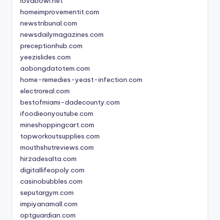
lovabowl.net
homeimprovementit.com
newstribunal.com
newsdailymagazines.com
preceptionhub.com
yeezislides.com
aobongdatotem.com
home-remedies-yeast-infection.com
electroreal.com
bestofmiami-dadecounty.com
ifoodieonyoutube.com
mineshoppingcart.com
topworkoutsupplies.com
mouthshutreviews.com
hirzadesalta.com
digitallifeopoly.com
casinobubbles.com
seputargym.com
impiyanamall.com
optguardian.com