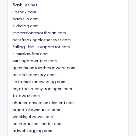
flash-es.net
upshak.com
backsilo.com
siviralqq.com
impressionresorthoian.com
bestfreakingclothesever.com
falling-film-evaporator.com
sumuslawfirm.com
nursingprowriters.com
greenmountainthreadwear.com
acutedispensary.com
sattamatkanewsblog.com
cryptocurrencytradingcn.com
totowaz.com
charlestonwipesettlement.com
brandfollowmarket.com
weeklyjobnews.com
countyanimalshelter.com
adwebtagging.com