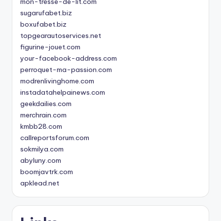
mon-tresse-de-lit.com
sugarufabet.biz
boxufabet.biz
topgearautoservices.net
figurine-jouet.com
your-facebook-address.com
perroquet-ma-passion.com
modrenlivinghome.com
instadatahelpainews.com
geekdailies.com
merchrain.com
kmbb28.com
callreportsforum.com
sokmilya.com
abyluny.com
boomjavtrk.com
apklead.net