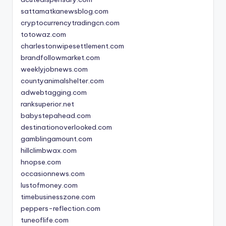
sattamatkanewsblog.com
cryptocurrencytradingcn.com
totowaz.com
charlestonwipesettlement.com
brandfollowmarket.com
weeklyjobnews.com
countyanimalshelter.com
adwebtagging.com
ranksuperior.net
babystepahead.com
destinationoverlooked.com
gamblingamount.com
hillclimbwax.com
hnopse.com
occasionnews.com
lustofmoney.com
timebusinesszone.com
peppers-reflection.com
tuneoflife.com