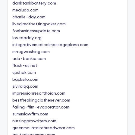
danktankbattery.com
mealudo.com
charlie-day.com
livedirectbettingpoker.com
foxbusinessupdate.com
lovedaddy.org
integrativemedicalmassageplano.com
mrrugwashing.com
acb-bankia.com
flash-es.net
upshak.com
backsilo.com
siviralqq.com
impressionresorthoian.com
bestfreakingclothesever.com
falling-film-evaporator.com
sumuslawfirm.com
nursingprowriters.com
greenmountainthreadwear.com
acutedispensary.com