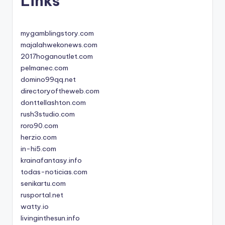
Links
mygamblingstory.com
majalahwekonews.com
2017hoganoutlet.com
pelmanec.com
domino99qq.net
directoryoftheweb.com
donttellashton.com
rush3studio.com
roro90.com
herzio.com
in-hi5.com
krainafantasy.info
todas-noticias.com
senikartu.com
rusportal.net
watty.io
livinginthesun.info