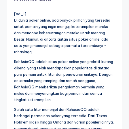
[ad_1]
Di dunia poker online, ada banyak pilihan yang tersedia
untuk pemain yang ingin menguji keterampilan mereka
dan mencoba keberuntungan mereka untuk menang
besar. Namun, di antara lautan situs poker online, ada
satu yang menonjol sebagai permata tersembunyi –
rahasiaqq.
RahAsiaQQ adalah situs poker online yang relatif kurang
dikenal yang telah mendapatkan popularitas di antara
para pemain untuk fitur dan penawaran uniknya. Dengan
antarmuka yang ramping dan ramah pengguna,
RahAsiaQQ memberikan pengalaman bermain yang
mulus dan menyenangkan bagi pemain dari semua
tingkat keterampilan.
Salah satu fitur menonjol dari RahasiaQQ adalah
berbagai permainan poker yang tersedia. Dari Texas
Hold’em klasik hingga Omaha dan varian populer lainnya,
pemain dapat menemukan permainan yang sesuai