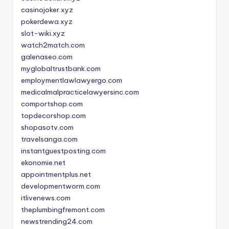
casinojoker.xyz
pokerdewa.xyz
slot-wiki.xyz
watch2match.com
galenaseo.com
myglobaltrustbank.com
employmentlawlawyergo.com
medicalmalpracticelawyersinc.com
comportshop.com
topdecorshop.com
shopasotv.com
travelsanga.com
instantguestposting.com
ekonomie.net
appointmentplus.net
developmentworm.com
itlivenews.com
theplumbingfremont.com
newstrending24.com