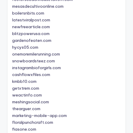
mesasdecultivoonline.com
boilersnbits.com
latestviralpost.com
newfreearticle.com
blitzpowerusa.com
gardenofeaten.com
hycys05.com
onemoremilerunning.com
snowboardsteez.com
instagrambioforgirls.com
cashflowxfiles.com
kmbb10.com
getxtrem.com
weactinfo.com
meshingsocial.com
thearguer.com
marketing-mobile-app.com
floralpunchcraft.com
fiasone.com