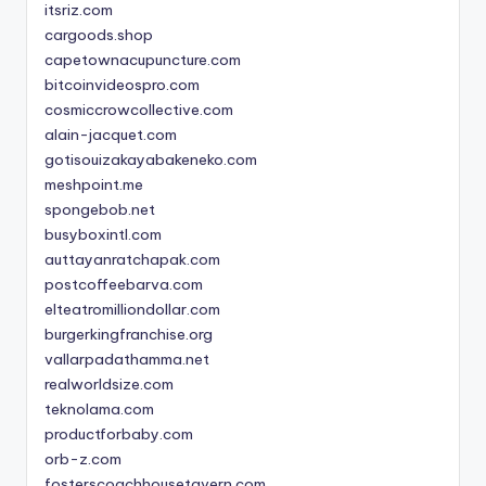
itsriz.com
cargoods.shop
capetownacupuncture.com
bitcoinvideospro.com
cosmiccrowcollective.com
alain-jacquet.com
gotisouizakayabakeneko.com
meshpoint.me
spongebob.net
busyboxintl.com
auttayanratchapak.com
postcoffeebarva.com
elteatromilliondollar.com
burgerkingfranchise.org
vallarpadathamma.net
realworldsize.com
teknolama.com
productforbaby.com
orb-z.com
fosterscoachhousetavern.com