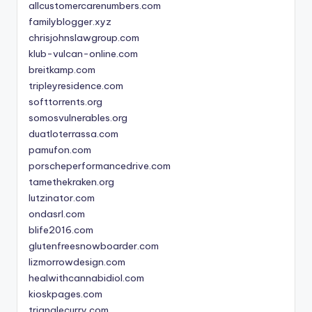
allcustomercarenumbers.com
familyblogger.xyz
chrisjohnslawgroup.com
klub-vulcan-online.com
breitkamp.com
tripleyresidence.com
softtorrents.org
somosvulnerables.org
duatloterrassa.com
pamufon.com
porscheperformancedrive.com
tamethekraken.org
lutzinator.com
ondasrl.com
blife2016.com
glutenfreesnowboarder.com
lizmorrowdesign.com
healwithcannabidiol.com
kioskpages.com
trianglecurry.com