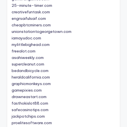
25-minute-timer.com
creativefuntask.com
engrsaifulsaif.com
cheapbtcminers.com
unionstationtogeorgetown.com
iamayudoc.com
mylittlebighead.com
freealot.com
asahiweekly.com
supercleanut.com
bedandbicycle.com
heraldcalifornia.com
graphicmonkeys.com
gamepixies.com
drawneastart.com
fasthokislot88.com
safecasinotips.com
jackpotchips.com
proelitesoftware.com