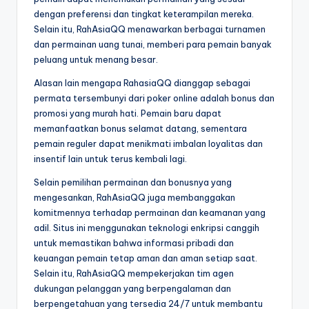
dengan preferensi dan tingkat keterampilan mereka.
Selain itu, RahAsiaQQ menawarkan berbagai turnamen
dan permainan uang tunai, memberi para pemain banyak
peluang untuk menang besar.
Alasan lain mengapa RahasiaQQ dianggap sebagai
permata tersembunyi dari poker online adalah bonus dan
promosi yang murah hati. Pemain baru dapat
memanfaatkan bonus selamat datang, sementara
pemain reguler dapat menikmati imbalan loyalitas dan
insentif lain untuk terus kembali lagi.
Selain pemilihan permainan dan bonusnya yang
mengesankan, RahAsiaQQ juga membanggakan
komitmennya terhadap permainan dan keamanan yang
adil. Situs ini menggunakan teknologi enkripsi canggih
untuk memastikan bahwa informasi pribadi dan
keuangan pemain tetap aman dan aman setiap saat.
Selain itu, RahAsiaQQ mempekerjakan tim agen
dukungan pelanggan yang berpengalaman dan
berpengetahuan yang tersedia 24/7 untuk membantu