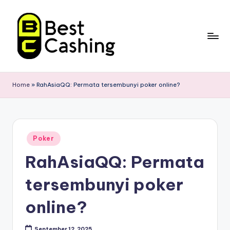
Skip
to
content
Home
»
RahAsiaQQ: Permata tersembunyi poker online?
Posted
Poker
in
RahAsiaQQ: Permata
tersembunyi poker
online?
September 12, 2025