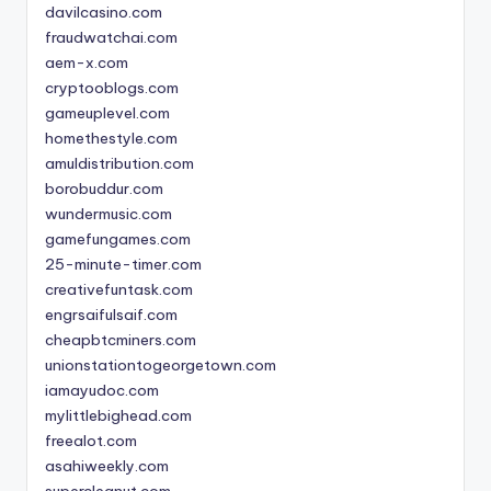
davilcasino.com
fraudwatchai.com
aem-x.com
cryptooblogs.com
gameuplevel.com
homethestyle.com
amuldistribution.com
borobuddur.com
wundermusic.com
gamefungames.com
25-minute-timer.com
creativefuntask.com
engrsaifulsaif.com
cheapbtcminers.com
unionstationtogeorgetown.com
iamayudoc.com
mylittlebighead.com
freealot.com
asahiweekly.com