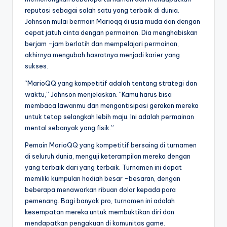
reputasi sebagai salah satu yang terbaik di dunia.
Johnson mulai bermain Marioqq di usia muda dan dengan
cepat jatuh cinta dengan permainan. Dia menghabiskan
berjam -jam berlatih dan mempelajari permainan,
akhirnya mengubah hasratnya menjadi karier yang
sukses.
“MarioQQ yang kompetitif adalah tentang strategi dan
waktu,” Johnson menjelaskan. “Kamu harus bisa
membaca lawanmu dan mengantisipasi gerakan mereka
untuk tetap selangkah lebih maju. Ini adalah permainan
mental sebanyak yang fisik.”
Pemain MarioQQ yang kompetitif bersaing di turnamen
di seluruh dunia, menguji keterampilan mereka dengan
yang terbaik dari yang terbaik. Turnamen ini dapat
memiliki kumpulan hadiah besar -besaran, dengan
beberapa menawarkan ribuan dolar kepada para
pemenang. Bagi banyak pro, turnamen ini adalah
kesempatan mereka untuk membuktikan diri dan
mendapatkan pengakuan di komunitas game.