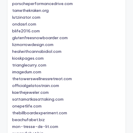
porscheperformancedrive.com
tamethekraken.org
lutzinator.com
ondasrl.com
blife2016.com
glutenfreesnowboarder.com
lizmorrowdesign.com
healwithcannabidiol.com
kioskpages.com
trianglecurry.com
imagedum.com
thetowerswellnessretreat.com
officialgelatostrain.com
kaethejeweler.com
sattamatkasattaking.com
onepetlife.com
thebillboardexperiment.com
beachufabet.biz
mon-tresse-de-lit.com