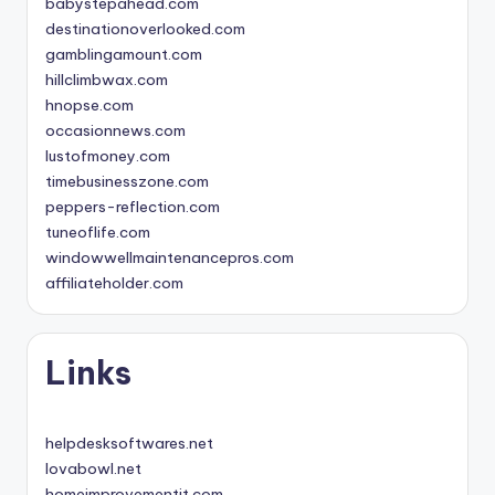
babystepahead.com
destinationoverlooked.com
gamblingamount.com
hillclimbwax.com
hnopse.com
occasionnews.com
lustofmoney.com
timebusinesszone.com
peppers-reflection.com
tuneoflife.com
windowwellmaintenancepros.com
affiliateholder.com
Links
helpdesksoftwares.net
lovabowl.net
homeimprovementit.com