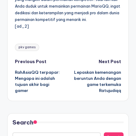
Anda duduk untuk memainkan permainan MarioQQ, ingat
dedikasi dan keterampilan yang menjadi pro dalam dunia
permainan kompetitif yang menarik ini.
[ad_2]
Tags:
pkv games
Post
Previous Post
Next Post
RahAsiaQQ terpapar:
Lepaskan kemenangan
navigation
Mengapa ini adalah
beruntun Anda dengan
tujuan akhir bagi
game terkemuka
gamer
Ratujudiqq
Search