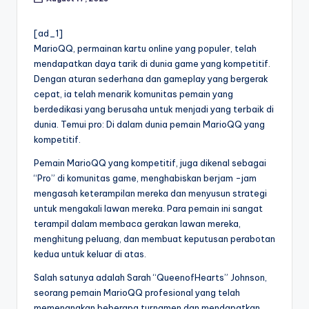
[ad_1]
MarioQQ, permainan kartu online yang populer, telah
mendapatkan daya tarik di dunia game yang kompetitif.
Dengan aturan sederhana dan gameplay yang bergerak
cepat, ia telah menarik komunitas pemain yang
berdedikasi yang berusaha untuk menjadi yang terbaik di
dunia. Temui pro: Di dalam dunia pemain MarioQQ yang
kompetitif.
Pemain MarioQQ yang kompetitif, juga dikenal sebagai
“Pro” di komunitas game, menghabiskan berjam -jam
mengasah keterampilan mereka dan menyusun strategi
untuk mengakali lawan mereka. Para pemain ini sangat
terampil dalam membaca gerakan lawan mereka,
menghitung peluang, dan membuat keputusan perabotan
kedua untuk keluar di atas.
Salah satunya adalah Sarah “QueenofHearts” Johnson,
seorang pemain MarioQQ profesional yang telah
memenangkan beberapa turnamen dan mendapatkan