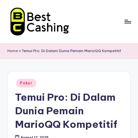
Skip
to
content
Home
»
Temui Pro: Di Dalam Dunia Pemain MarioQQ Kompetitif
Posted
Poker
in
Temui Pro: Di Dalam
Dunia Pemain
MarioQQ Kompetitif
August 17, 2025