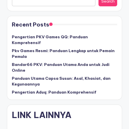
Search
Recent Posts
Pengertian PKV Games QQ: Panduan
Komprehensif
Pkv Games Resmi: Panduan Lengkap untuk Pemain
Pemula
Bandar66 PKV: Panduan Utama Anda untuk Judi
Online
Panduan Utama Capsa Susun: Asal, Khasiat, dan
Kegunaannya
Pengertian Aduq: Panduan Komprehensif
LINK LAINNYA