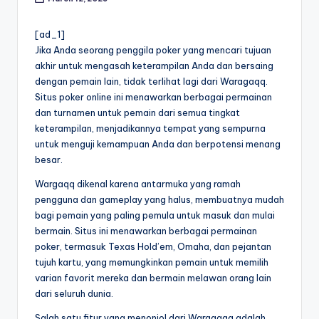
[ad_1]
Jika Anda seorang penggila poker yang mencari tujuan
akhir untuk mengasah keterampilan Anda dan bersaing
dengan pemain lain, tidak terlihat lagi dari Waragaqq.
Situs poker online ini menawarkan berbagai permainan
dan turnamen untuk pemain dari semua tingkat
keterampilan, menjadikannya tempat yang sempurna
untuk menguji kemampuan Anda dan berpotensi menang
besar.
Wargaqq dikenal karena antarmuka yang ramah
pengguna dan gameplay yang halus, membuatnya mudah
bagi pemain yang paling pemula untuk masuk dan mulai
bermain. Situs ini menawarkan berbagai permainan
poker, termasuk Texas Hold’em, Omaha, dan pejantan
tujuh kartu, yang memungkinkan pemain untuk memilih
varian favorit mereka dan bermain melawan orang lain
dari seluruh dunia.
Salah satu fitur yang menonjol dari Waragaqq adalah