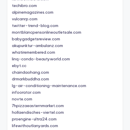
techibro.com
alpinemagazines.com
vulcanrp.com
twitter-trend-blog.com
montblancpensonlineoutletsale.com
babygadgetsreview.com
akupunktur-ambulanz.com
whatiremembered.com
linq-condo-beautyworld.com
ebyt.cc
chaindaohang.com
drmarkbuddha.com
lg-air-conditioning-maintenance.com
infoorator.com
novte.com
7hpizzaeasternmarket.com
hollaendisches-viertel.com
proengine-ultra24.com
lifewithoutlanyards.com