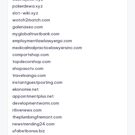
pokerdewa.xyz
slot-wiki.xyz
watch2match.com
galenaseo.com
myglobaltrustbank.com
employmentlawlawyergo.com
medicalmalpracticelawyersinc.com
comportshop.com
topdecorshop.com
shopasotv.com
travelsanga.com
instantguestposting.com
ekonomie.net
appointmentplus.net
developmentworm.com
itlivenews.com
theplumbingfremont.com
newstrending24.com
ufabetbonus.biz