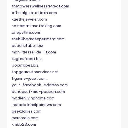
thetowerswellnessretreat.com
officialgelatostrain.com
kaethejeweler.com
sattamatkasattaking.com
onepetlife.com
thebillboardexperiment.com
beachufabet.biz
mon-tresse-de-lit.com
sugarufabet.biz
boxufabet.biz
topgearautoservices.net
figurine-jouet.com
your-facebook-address.com
perroquet-ma-passion.com
modrenlivinghome.com
instadatahelpainews.com
geekdailies.com
merchrain.com
kmbb28.com