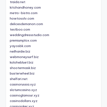
traida.net
kitchandhoney.com
metro-bistro.com
howtosolv.com
delicesdemanon.com
testboo.com
weddingdressstudio.com
premiumplox.com
yayosbk.com
neilhardie.biz
webmoneysurf.biz
kolohebluet.biz
shootermask.biz
busterwheel.biz
shelfari.net
casinorussia.xyz
slotumcasino.xyz
casinoglamour.xyz
casinodollars.xyz
casinojoker.xyz