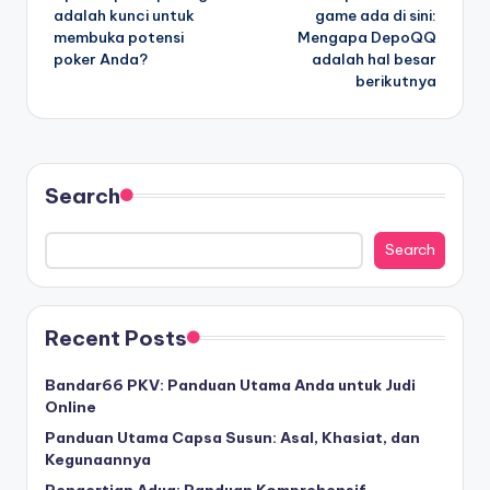
navigation
adalah kunci untuk
game ada di sini:
membuka potensi
Mengapa DepoQQ
poker Anda?
adalah hal besar
berikutnya
Search
Search
Recent Posts
Bandar66 PKV: Panduan Utama Anda untuk Judi
Online
Panduan Utama Capsa Susun: Asal, Khasiat, dan
Kegunaannya
Pengertian Aduq: Panduan Komprehensif