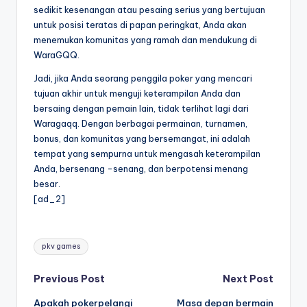
sedikit kesenangan atau pesaing serius yang bertujuan
untuk posisi teratas di papan peringkat, Anda akan
menemukan komunitas yang ramah dan mendukung di
WaraGQQ.
Jadi, jika Anda seorang penggila poker yang mencari
tujuan akhir untuk menguji keterampilan Anda dan
bersaing dengan pemain lain, tidak terlihat lagi dari
Waragaqq. Dengan berbagai permainan, turnamen,
bonus, dan komunitas yang bersemangat, ini adalah
tempat yang sempurna untuk mengasah keterampilan
Anda, bersenang -senang, dan berpotensi menang
besar.
[ad_2]
Tags:
pkv games
Post
Previous Post
Next Post
Apakah pokerpelangi
Masa depan bermain