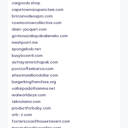
cargoods.shop
capetownacupuncture.com
bitcoinvideospro.com
cosmiccrowcollective.com
alain-jacquet.com
gotisouizakayabakeneko.com
meshpoint.me
spongebob.net
busyboxintl.com
auttayanratchapak.com
postcoffeebarva.com
elteatromilliondollar.com
burgerkingfranchise.org
vallarpadathamma.net
realworldsize.com
teknolama.com
productforbaby.com
orb-z.com
fosterscoachhousetavern.com
mesasdecultivoonline.com